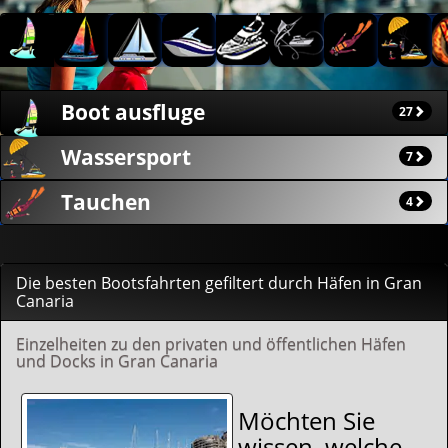
Morning
Day
Sunset
Charter
Private
Boot ausfluge
27
Wassersport
7
Tauchen
4
Die besten Bootsfahrten gefiltert durch Häfen in Gran
Canaria
Einzelheiten zu den privaten und öffentlichen Häfen
und Docks in Gran Canaria
Möchten Sie
wissen, welche