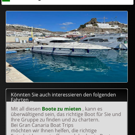
Könnten Sie auch interessieren den folgenden
Fahrten ...
Mit all diesen
Boote zu mieten
, kann es
überwältigend sein, das richtige Boot für Sie und
Ihre Gruppe zu finden und zu chartern.
Bei Gran Canaria Boat Trips
möchten wir Ihnen helfen, die richtige