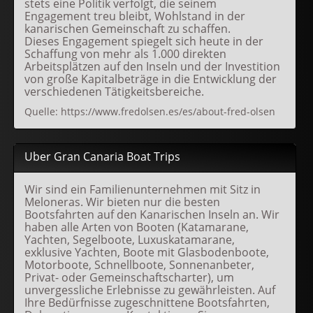
stets eine Politik verfolgt, die seinem
Engagement treu bleibt, Wohlstand in der
kanarischen Gemeinschaft zu schaffen.
Dieses Engagement spiegelt sich heute in der
Schaffung von mehr als 1.000 direkten
Arbeitsplätzen auf den Inseln und der Investition
von große Kapitalbeträge in die Entwicklung der
verschiedenen Tätigkeitsbereiche.
Quelle: https://www.fredolsen.es/es/about-fred-olsen
Uber Gran Canaria Boat Trips
Wir sind ein Familienunternehmen mit Sitz in
Meloneras. Wir bieten nur die besten
Bootsfahrten auf den Kanarischen Inseln an. Wir
haben alle Arten von Booten (Katamarane,
Yachten, Segelboote, Luxuskatamarane,
exklusive Yachten, Boote mit Glasbodenboote,
Motorboote, Schnellboote, Sonnenanbeter,
Privat- oder Gemeinschaftscharter), um
unvergessliche Erlebnisse zu gewährleisten. Auf
Ihre Bedürfnisse zugeschnittene Bootsfahrten,