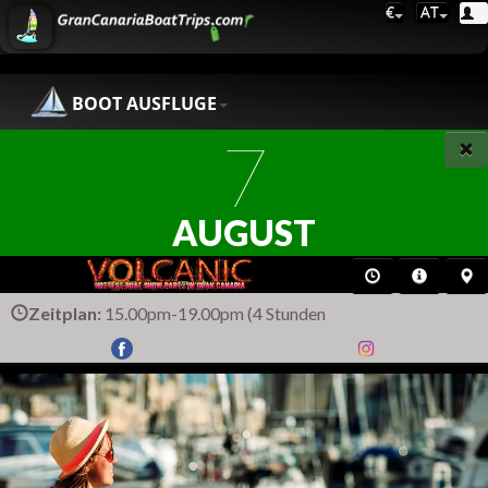
€
AT
BOOT AUSFLUGE
7
AUGUST
Zeitplan:
15.00pm-19.00pm (4 Stunden