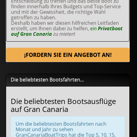
Entscheidung zu treffen und das beste Boot zu
finden innerhalb Ihres Budgets und Top-Service
und mit der Gewissheit, die richtige Wahl
getroffen zu haben.
Deshalb haben wir diesen hilfreichen Leitfaden
erstellt, um Ihnen dabei zu helfen,
ein
Privatboot
auf Gran Canaria
zu mieten
!
¡FORDERN SIE EIN ANGEBOT AN!
Die beliebtesten Bootsfahrten...
Die beliebtesten Bootsausflüge
auf Gran Canaria
Um die beliebtesten Bootsfahrten nach
Monat und Jahr zu sehen
GranCanariaBoatTrips hat die Top 5, 10, 15,