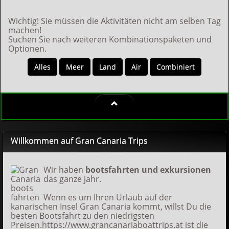
Wichtig! Sie müssen die Aktivitäten nicht am selben Tag
machen!
Suchen Sie nach weiteren Kombinationspaketen und
Optionen.
Alles
Meer
Land
Air
Combiniert
Willkommen auf Gran Canaria Trips
Wir haben
bootsfahrten und exkursionen
das ganze jahr.
Wenn es um Ihren Urlaub auf der
kanarischen Insel Gran Canaria kommt, willst Du die
besten Bootsfahrt zu den niedrigsten
Preisen.https://www.grancanariaboattrips.at ist die