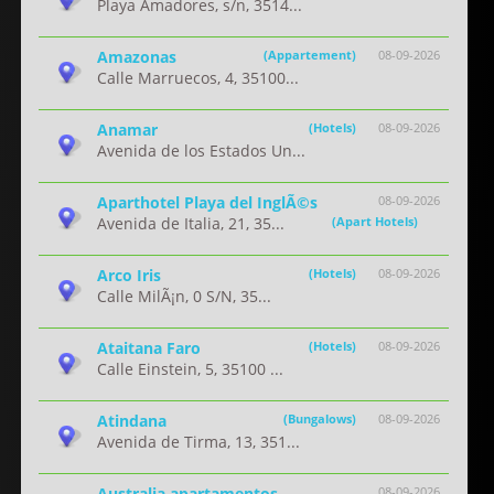
Playa Amadores, s/n, 3514...
Amazonas
(Appartement)
08-09-2026
Calle Marruecos, 4, 35100...
Anamar
(Hotels)
08-09-2026
Avenida de los Estados Un...
Aparthotel Playa del InglÃ©s
08-09-2026
Avenida de Italia, 21, 35...
(Apart Hotels)
Arco Iris
(Hotels)
08-09-2026
Calle MilÃ¡n, 0 S/N, 35...
Ataitana Faro
(Hotels)
08-09-2026
Calle Einstein, 5, 35100 ...
Atindana
(Bungalows)
08-09-2026
Avenida de Tirma, 13, 351...
Australia apartamentos
08-09-2026