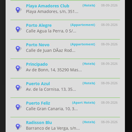
Playa Amadores Club
(Hotels)
08-09-2026
Playa Amadores, s/n, 351...
Porto Alegre
(Appartement)
08-09-2026
Calle Agua la Perra, 0 S/...
Porto Novo
(Appartement)
08-09-2026
Calle de Juan DÃ­az Rod...
Principado
(Hotels)
08-09-2026
Av de Bonn, 14, 35290 Mas...
Puerto Azul
(Hotels)
08-09-2026
Av. de la Cornisa, 13, 35...
Puerto Feliz
(Apart Hotels)
08-09-2026
Calle Gran Canaria, 10, 3...
Radisson Blu
(Hotels)
08-09-2026
Barranco de La Verga, s/n...