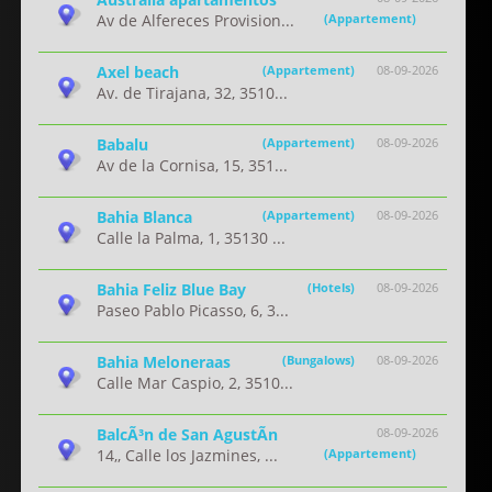
Av de Alfereces Provision...
(Appartement)
Axel beach
(Appartement)
08-09-2026
Av. de Tirajana, 32, 3510...
Babalu
(Appartement)
08-09-2026
Av de la Cornisa, 15, 351...
Bahia Blanca
(Appartement)
08-09-2026
Calle la Palma, 1, 35130 ...
Bahia Feliz Blue Bay
(Hotels)
08-09-2026
Paseo Pablo Picasso, 6, 3...
Bahia Meloneraas
(Bungalows)
08-09-2026
Calle Mar Caspio, 2, 3510...
BalcÃ³n de San AgustÃ­n
08-09-2026
14,, Calle los Jazmines, ...
(Appartement)