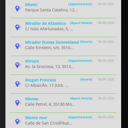
Miami
(Appartement)
08-09-2026
Parque Santa Catalina, 12...
Mirador de Atlantico
(Apart Hotels)
08-09-2026
C/ Islas Afortunadas, 5, ...
Mirador Dunas Sonnenland
(Hotels)
08-09-2026
Calle Einstein, s/n, 3510...
Miriam
(Appartement)
08-09-2026
Av. la Graciosa, 13, 3513...
Mogan Princess
(Hotels)
08-09-2026
C/ AlbaicÃ­n, 17 (Urb. ...
Monse
(Apart Hotels)
08-09-2026
Calle Petrel, 4, 35130 Mo...
Monte mar
(Appartement)
08-09-2026
Calle de San CristÃ³bal...