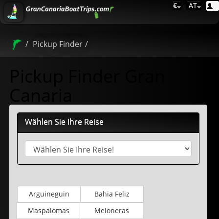
€
AT
Pickup Finder
Pickup Finder Gran
Canaria
Wählen Sie Ihre Reise
Arguineguin
Bahia Feliz
Maspalomas
Meloneras