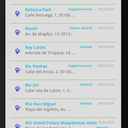
Rebecca Park
(Appartement)
08-09-2026
Calle Noruega, 1, 35100, ...
Revoli
(Apart Hotels)
08-09-2026
Av. de MogÃ¡n, 13, 3513...
Rey Carlos
(Hotels)
08-09-2026
Avenida de Tirajana, 14, ...
Rio Piedras
(Appartement)
08-09-2026
Calle del Ancla, 2, 35130...
Rio Sol
(Hotels)
08-09-2026
Calle Isla de Lobos, 1, 3...
RIU Don Miguel
(Hotels)
08-09-2026
Playa del InglÃ©s, Av. ...
RIU Grand Palace Maspalomas Oasis
08-09-2026
(Hotels)