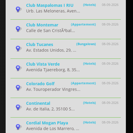
Club Maspalomas I RIU
(Hotels)
08-09-2026
Urb. Las Meloneras, Aven...
Club Montemar
(Appartement)
08-09-2026
Calle de San CristÃ³bal...
Club Tucanes
(Bungalows)
08-09-2026
Av. Estados Unidos, 29, ...
Club Vista Verde
(Hotels)
08-09-2026
Avenida Tjaereborg, 8, 35...
Colorado Golf
(Appartement)
08-09-2026
Av. Touroperador Vingres...
Continental
(Hotels)
08-09-2026
Av. de Italia, 2, 35100 S...
Cordial Mogan Playa
(Hotels)
08-09-2026
Avenida de Los Marrero, ...