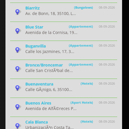
Biarritz
(Bungalows)
08-09-2026
Av. de Bonn, 18, 35100, L...
Blue Star
(Appartement)
08-09-2026
Avenida de la Cornisa, 19...
Buganvilla
(Appartement)
08-09-2026
Calle los Jazmines, 17, 3...
Bronce/Broncemar
(Appartement)
08-09-2026
Calle San CristÃ³bal de...
Buenaventura
(Hotels)
08-09-2026
Calle GÃ¡nigo, 6, 35100...
Buenos Aires
(Apart Hotels)
08-09-2026
Avenida de AlfÃ©reces P...
Cala Blanca
(Hotels)
08-09-2026
UrbanizaciÃ³n Costa Ta...