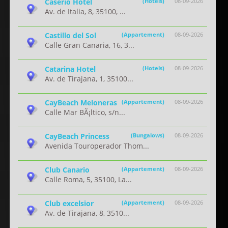
Caserio Hotel
(Hotels)
08-09-2026
Av. de Italia, 8, 35100, ...
Castillo del Sol
(Appartement)
08-09-2026
Calle Gran Canaria, 16, 3...
Catarina Hotel
(Hotels)
08-09-2026
Av. de Tirajana, 1, 35100...
CayBeach Meloneras
(Appartement)
08-09-2026
Calle Mar BÃ¡ltico, s/n...
CayBeach Princess
(Bungalows)
08-09-2026
Avenida Touroperador Thom...
Club Canario
(Appartement)
08-09-2026
Calle Roma, 5, 35100, La...
Club excelsior
(Appartement)
08-09-2026
Av. de Tirajana, 8, 3510...