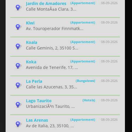
Jardin de Amadores
(Appartement)
08-09-2026
Calle MontaÃ±a Clara, 3...
Kiwi
(Appartement)
08-09-2026
Av. Touroperador Finnmatk...
Koala
(Appartement)
08-09-2026
Calle Geminis, 2, 35100 S...
Koka
(Appartement)
08-09-2026
Avenida de Tenerife, 17, ...
La Perla
(Bungalows)
08-09-2026
Calle las Azucenas, 3, 35...
Lago Taurito
(Hotels)
08-09-2026
UrbanizaciÃ³n Taurito, ...
Las Arenas
(Appartement)
08-09-2026
Av de Italia, 23, 35100, ...