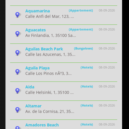
Aquamarina
(Appartement)
08-09-2026
Calle Anfi del Mar, 123, ...
Aguacates
(Appartement)
08-09-2026
Av Finlandia, 1, 35100 Sa...
Aguilas Beach Park
(Bungalows)
08-09-2026
Calle las Azucenas, 1, 35...
Aguila Playa
(Hotels)
08-09-2026
Calle Los Pinos nÂº3, 3...
Aida
(Hotels)
08-09-2026
Calle Helsinki, 1, 35100 ...
Altamar
(Hotels)
08-09-2026
Av. de la Cornisa, 21, 35...
Amadores Beach
(Hotels)
08-09-2026