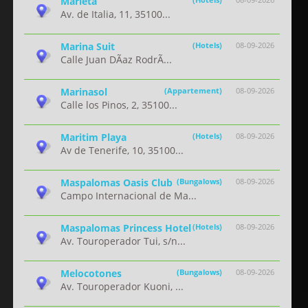
Marieta
Av. de Italia, 11, 35100...
Marina Suit
(Hotels)
08-09-2026
Calle Juan DÃ­az RodrÃ...
Marinasol
(Appartement)
08-09-2026
Calle los Pinos, 2, 35100...
Maritim Playa
(Hotels)
08-09-2026
Av de Tenerife, 10, 35100...
Maspalomas Oasis Club
(Bungalows)
08-09-2026
Campo Internacional de Ma...
Maspalomas Princess Hotel
(Hotels)
08-09-2026
Av. Touroperador Tui, s/n...
Melocotones
(Bungalows)
08-09-2026
Av. Touroperador Kuoni, ...