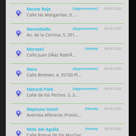
Monte Rojo
(Appartement)
08-09-2026
Calle las Margaritas, 9, ...
Montebello
(Appartement)
08-09-2026
Av. de la Cornisa, 5, 351...
Morasol
(Hotels)
08-09-2026
Calle Juan DÃ­az RodrÃ...
Nara
(Appartement)
08-09-2026
Calle Bremen, 4, 35100 Pl...
Natural Park
(Appartement)
08-09-2026
Calle de los Pechos, 5, 3...
Neptuno Hotel
(Hotels)
08-09-2026
Avenida Alfereces Provisi...
Nido del Aguila
(Hotels)
08-09-2026
Calle Roque de los Muchac...