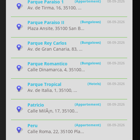
Parque Paraiso 1
(Appartement)
08-09-2026
Av. de Tirma, 16, 35100, ...
Parque Paraiso II
(Bungalows)
08-09-2026
Plaza Ansite, 35100 San B...
Parque Rey Carlos
(Bungalows)
08-09-2026
Av. de Gran Canaria, 83, ...
Parque Romantico
(Bungalows)
08-09-2026
Calle Dinamarca, 4, 35100...
Parque Tropical
(Hotels)
08-09-2026
Av. de Italia, 1, 35100, ...
Patricio
(Appartement)
08-09-2026
Calle MilÃ¡n, 17, 35100...
Peru
(Appartement)
08-09-2026
Calle Roma, 22, 35100 Pla...