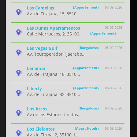
Las Camelias
(Appartement)
08-09-2026
Av. de Tirajana, 15, 3510...
Las Dunas Apartamentos
08-09-2026
Calle Marruecos, 2, 35100...
(Appartement)
Las Vegas Golf
(Bungalows)
08-09-2026
Av. Touroperador Tjaerebo...
Lenamar
(Appartement)
08-09-2026
Av. de Tirajana, 18, 3510...
Liberty
(Appartement)
08-09-2026
Av. de Tirajana, 32, 3510...
Los Arcos
(Bungalows)
08-09-2026
Av de los Estados Unidos,...
Los Elefantes
(Apart Hotels)
08-09-2026
Av. de Tirma, 2, 35100, L...