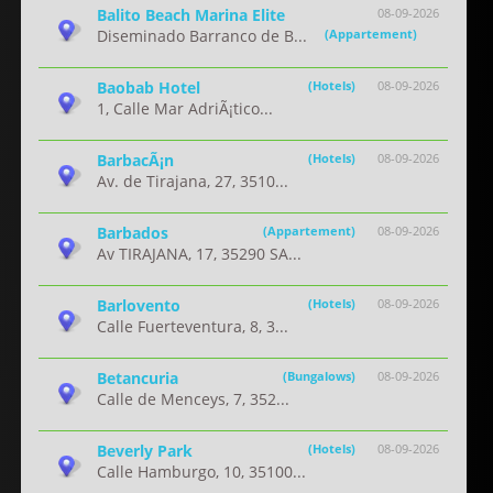
Balito Beach Marina Elite
08-09-2026
Diseminado Barranco de B...
(Appartement)
Baobab Hotel
(Hotels)
08-09-2026
1, Calle Mar AdriÃ¡tico...
BarbacÃ¡n
(Hotels)
08-09-2026
Av. de Tirajana, 27, 3510...
Barbados
(Appartement)
08-09-2026
Av TIRAJANA, 17, 35290 SA...
Barlovento
(Hotels)
08-09-2026
Calle Fuerteventura, 8, 3...
Betancuria
(Bungalows)
08-09-2026
Calle de Menceys, 7, 352...
Beverly Park
(Hotels)
08-09-2026
Calle Hamburgo, 10, 35100...