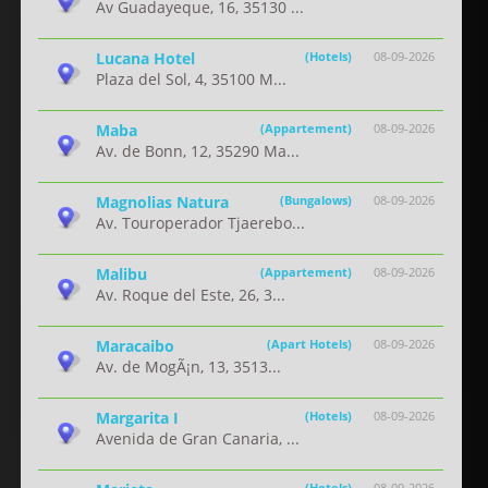
Av Guadayeque, 16, 35130 ...
Lucana Hotel
(Hotels)
08-09-2026
Plaza del Sol, 4, 35100 M...
Maba
(Appartement)
08-09-2026
Av. de Bonn, 12, 35290 Ma...
Magnolias Natura
(Bungalows)
08-09-2026
Av. Touroperador Tjaerebo...
Malibu
(Appartement)
08-09-2026
Av. Roque del Este, 26, 3...
Maracaibo
(Apart Hotels)
08-09-2026
Av. de MogÃ¡n, 13, 3513...
Margarita I
(Hotels)
08-09-2026
Avenida de Gran Canaria, ...
(Hotels)
08-09-2026