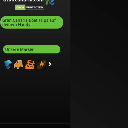
Gran Canaria Boat Trips auf
deinem Handy
Unsere Marken