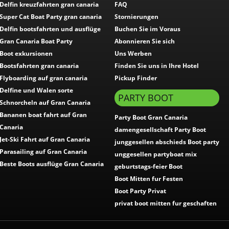
Delfin kreuzfahrten gran canaria
FAQ
Super Cat Boat Party gran canaria
Stornierungen
Delfin bootsfahrten und ausflüge
Buchen Sie im Voraus
Gran Canaria Boat Party
Abonnieren Sie sich
Boot exkursionen
Uns Werben
Bootsfahrten gran canaria
Finden Sie uns in Ihre Hotel
Flyboarding auf gran canaria
Pickup Finder
Delfine und Walen sorte
PARTY BOOT
Schnorcheln auf Gran Canaria
Bananen boat fahrt auf Gran
Party Boot Gran Canaria
Canaria
damengesellschaft Party Boot
Jet-Ski Fahrt auf Gran Canaria
junggesellen abschieds Boot party
Parasailing auf Gran Canaria
unggesellen partyboat mix
Beste Boots ausflüge Gran Canaria
geburtstags-feier Boot
Boot Mitten fur Festen
Boot Party Privat
privat boot mitten fur geschaften