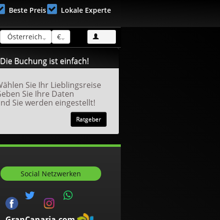
Beste Preis
Lokale Experte
Ósterreich
€
Die Buchung ist einfach!
ählen Sie Ihr Lieblingsreise
eben Sie Ihre Daten
nd Sie werden eingestellt!
Ratgeber
Social Netzwerken
GranCanaria.com