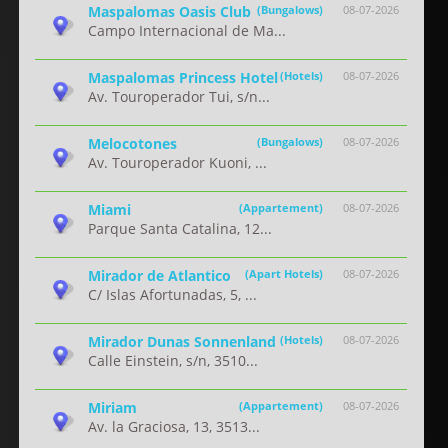
Maspalomas Oasis Club
(Bungalows)
08-07-2026
Campo Internacional de Ma...
Maspalomas Princess Hotel
(Hotels)
08-07-2026
Av. Touroperador Tui, s/n...
Melocotones
(Bungalows)
08-07-2026
Av. Touroperador Kuoni, ...
Miami
(Appartement)
08-07-2026
Parque Santa Catalina, 12...
Mirador de Atlantico
(Apart Hotels)
08-07-2026
C/ Islas Afortunadas, 5, ...
Mirador Dunas Sonnenland
(Hotels)
08-07-2026
Calle Einstein, s/n, 3510...
Miriam
(Appartement)
08-07-2026
Av. la Graciosa, 13, 3513...