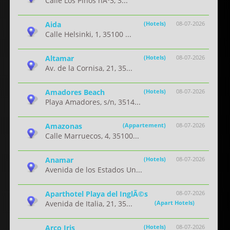
Calle Los Pinos nÂº3, 3...
Aida
(Hotels)
08-07-2026
Calle Helsinki, 1, 35100 ...
Altamar
(Hotels)
08-07-2026
Av. de la Cornisa, 21, 35...
Amadores Beach
(Hotels)
08-07-2026
Playa Amadores, s/n, 3514...
Amazonas
(Appartement)
08-07-2026
Calle Marruecos, 4, 35100...
Anamar
(Hotels)
08-07-2026
Avenida de los Estados Un...
Aparthotel Playa del InglÃ©s
08-07-2026
Avenida de Italia, 21, 35...
(Apart Hotels)
Arco Iris
(Hotels)
08-07-2026