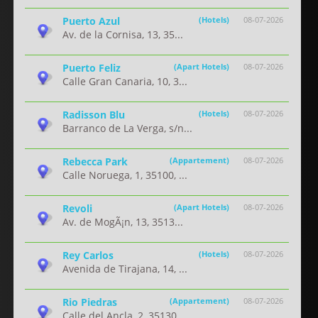
Puerto Azul
(Hotels)
08-07-2026
Av. de la Cornisa, 13, 35...
Puerto Feliz
(Apart Hotels)
08-07-2026
Calle Gran Canaria, 10, 3...
Radisson Blu
(Hotels)
08-07-2026
Barranco de La Verga, s/n...
Rebecca Park
(Appartement)
08-07-2026
Calle Noruega, 1, 35100, ...
Revoli
(Apart Hotels)
08-07-2026
Av. de MogÃ¡n, 13, 3513...
Rey Carlos
(Hotels)
08-07-2026
Avenida de Tirajana, 14, ...
Rio Piedras
(Appartement)
08-07-2026
Calle del Ancla, 2, 35130...