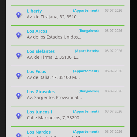
Liberty
(Appartement)
08-07-2026
Av. de Tirajana, 32, 3510...
Los Arcos
(Bungalows)
08-07-2026
Av de los Estados Unidos,...
Los Elefantes
(Apart Hotels)
08-07-2026
Av. de Tirma, 2, 35100, L...
Los Ficus
(Appartement)
08-07-2026
Av de Italia, 17, 35100 M...
Los Girasoles
(Bungalows)
08-07-2026
Av. Sargentos Provisional...
Los Juncos I
(Appartement)
08-07-2026
Calle Marruecos, 7, 35290...
Los Nardos
(Appartement)
08-07-2026