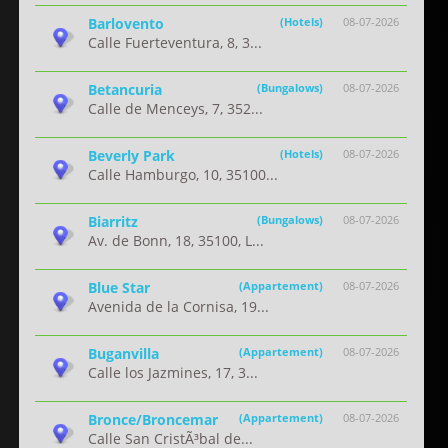
Barlovento
(Hotels)
08-07-2026
Calle Fuerteventura, 8, 3...
Betancuria
(Bungalows)
08-07-2026
Calle de Menceys, 7, 352...
Beverly Park
(Hotels)
08-07-2026
Calle Hamburgo, 10, 35100...
Biarritz
(Bungalows)
08-07-2026
Av. de Bonn, 18, 35100, L...
Blue Star
(Appartement)
08-07-2026
Avenida de la Cornisa, 19...
Buganvilla
(Appartement)
08-07-2026
Calle los Jazmines, 17, 3...
Bronce/Broncemar
(Appartement)
08-07-2026
Calle San CristÃ³bal de...