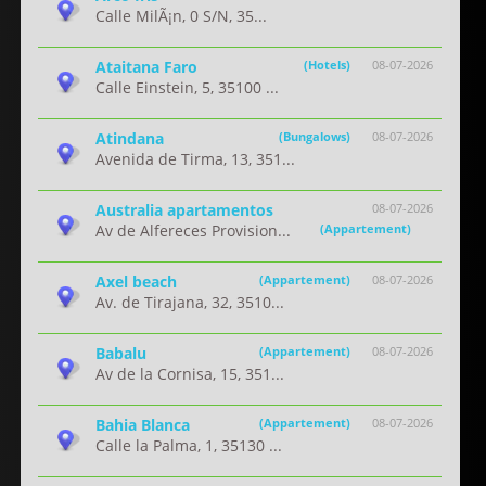
Calle MilÃ¡n, 0 S/N, 35...
Ataitana Faro
(Hotels)
08-07-2026
Calle Einstein, 5, 35100 ...
Atindana
(Bungalows)
08-07-2026
Avenida de Tirma, 13, 351...
Australia apartamentos
08-07-2026
Av de Alfereces Provision...
(Appartement)
Axel beach
(Appartement)
08-07-2026
Av. de Tirajana, 32, 3510...
Babalu
(Appartement)
08-07-2026
Av de la Cornisa, 15, 351...
Bahia Blanca
(Appartement)
08-07-2026
Calle la Palma, 1, 35130 ...