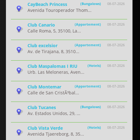
CayBeach Princess
(Bungalows)
08-07-2026
Avenida Touroperador Thom...
Club Canario
(Appartement)
08-07-2026
Calle Roma, 5, 35100, La...
Club excelsior
(Appartement)
08-07-2026
Av. de Tirajana, 8, 3510...
Club Maspalomas I RIU
(Hotels)
08-07-2026
Urb. Las Meloneras, Aven...
Club Montemar
(Appartement)
08-07-2026
Calle de San CristÃ³bal...
Club Tucanes
(Bungalows)
08-07-2026
Av. Estados Unidos, 29, ...
Club Vista Verde
(Hotels)
08-07-2026
Avenida Tjaereborg, 8, 35...