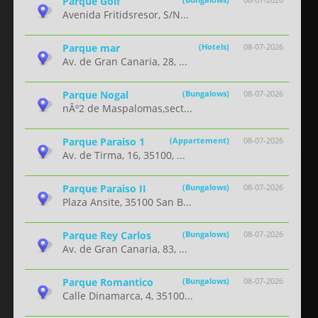
Parque Golf
Avenida Fritidsresor, S/N...
Parque mar
(Hotels)
08-07-2026
Av. de Gran Canaria, 28, ...
Parque Nogal
(Bungalows)
08-07-2026
nÂº2 de Maspalomas,sect...
Parque Paraiso 1
(Appartement)
08-07-2026
Av. de Tirma, 16, 35100, ...
Parque Paraiso II
(Bungalows)
08-07-2026
Plaza Ansite, 35100 San B...
Parque Rey Carlos
(Bungalows)
08-07-2026
Av. de Gran Canaria, 83, ...
Parque Romantico
(Bungalows)
08-07-2026
Calle Dinamarca, 4, 35100...