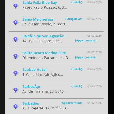
Bahia Feliz Blue Bay
(Hotels)
08-07-2026
Paseo Pablo Picasso, 6, 3...
Bahia Meloneraas
(Bungalows)
08-07-2026
Calle Mar Caspio, 2, 3510...
BalcÃ³n de San AgustÃ­n
08-07-2026
14,, Calle los Jazmines, ...
(Appartement)
Balito Beach Marina Elite
08-07-2026
Diseminado Barranco de B...
(Appartement)
Baobab Hotel
(Hotels)
08-07-2026
1, Calle Mar AdriÃ¡tico...
BarbacÃ¡n
(Hotels)
08-07-2026
Av. de Tirajana, 27, 3510...
Barbados
(Appartement)
08-07-2026
Av TIRAJANA, 17, 35290 SA...