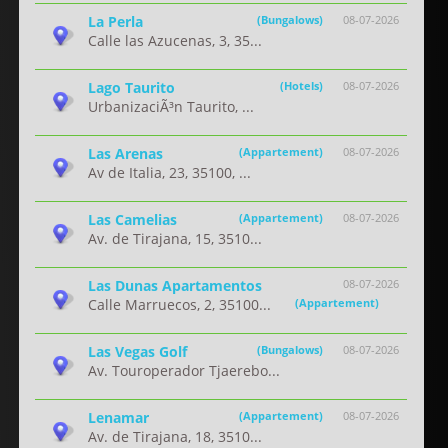
La Perla
(Bungalows)
08-07-2026
Calle las Azucenas, 3, 35...
Lago Taurito
(Hotels)
08-07-2026
UrbanizaciÃ³n Taurito, ...
Las Arenas
(Appartement)
08-07-2026
Av de Italia, 23, 35100, ...
Las Camelias
(Appartement)
08-07-2026
Av. de Tirajana, 15, 3510...
Las Dunas Apartamentos
08-07-2026
Calle Marruecos, 2, 35100...
(Appartement)
Las Vegas Golf
(Bungalows)
08-07-2026
Av. Touroperador Tjaerebo...
Lenamar
(Appartement)
08-07-2026
Av. de Tirajana, 18, 3510...