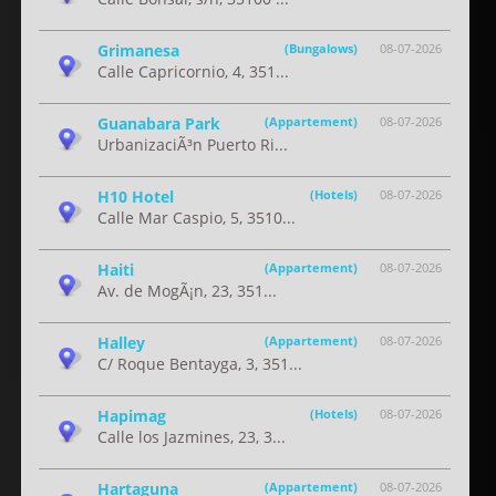
Grimanesa
(Bungalows)
08-07-2026
Calle Capricornio, 4, 351...
Guanabara Park
(Appartement)
08-07-2026
UrbanizaciÃ³n Puerto Ri...
H10 Hotel
(Hotels)
08-07-2026
Calle Mar Caspio, 5, 3510...
Haiti
(Appartement)
08-07-2026
Av. de MogÃ¡n, 23, 351...
Halley
(Appartement)
08-07-2026
C/ Roque Bentayga, 3, 351...
Hapimag
(Hotels)
08-07-2026
Calle los Jazmines, 23, 3...
Hartaguna
(Appartement)
08-07-2026