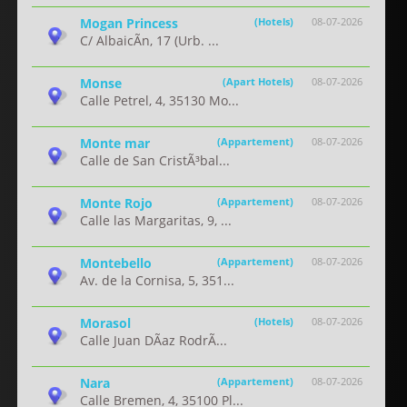
Mogan Princess
(Hotels)
08-07-2026
C/ AlbaicÃ­n, 17 (Urb. ...
Monse
(Apart Hotels)
08-07-2026
Calle Petrel, 4, 35130 Mo...
Monte mar
(Appartement)
08-07-2026
Calle de San CristÃ³bal...
Monte Rojo
(Appartement)
08-07-2026
Calle las Margaritas, 9, ...
Montebello
(Appartement)
08-07-2026
Av. de la Cornisa, 5, 351...
Morasol
(Hotels)
08-07-2026
Calle Juan DÃ­az RodrÃ...
Nara
(Appartement)
08-07-2026
Calle Bremen, 4, 35100 Pl...