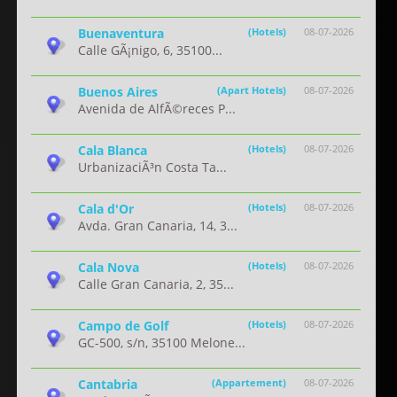
Buenaventura
(Hotels)
08-07-2026
Calle GÃ¡nigo, 6, 35100...
Buenos Aires
(Apart Hotels)
08-07-2026
Avenida de AlfÃ©reces P...
Cala Blanca
(Hotels)
08-07-2026
UrbanizaciÃ³n Costa Ta...
Cala d'Or
(Hotels)
08-07-2026
Avda. Gran Canaria, 14, 3...
Cala Nova
(Hotels)
08-07-2026
Calle Gran Canaria, 2, 35...
Campo de Golf
(Hotels)
08-07-2026
GC-500, s/n, 35100 Melone...
Cantabria
(Appartement)
08-07-2026