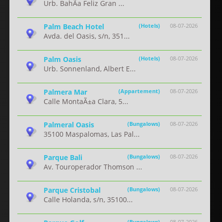
Urb. BahÃ­a Feliz Gran ...
Palm Beach Hotel
(Hotels)
08-07-2026
Avda. del Oasis, s/n, 351...
Palm Oasis
(Hotels)
08-07-2026
Urb. Sonnenland, Albert E...
Palmera Mar
(Appartement)
08-07-2026
Calle MontaÃ±a Clara, 5...
Palmeral Oasis
(Bungalows)
08-07-2026
35100 Maspalomas, Las Pal...
Parque Bali
(Bungalows)
08-07-2026
Av. Touroperador Thomson ...
Parque Cristobal
(Bungalows)
08-07-2026
Calle Holanda, s/n, 35100...
(Bungalows)
08-07-2026