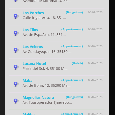
Avenida de Miramar, 4, 35...
Los Porches
(Bungalows)
08-07-2026
Calle Inglaterra, 18, 351...
Los Tilos
(Appartement)
08-07-2026
Av. de EspaÃ±a, 11, 351...
Los Veleros
(Appartement)
08-07-2026
Av Guadayeque, 16, 35130 ...
Lucana Hotel
(Hotels)
08-07-2026
Plaza del Sol, 4, 35100 M...
Maba
(Appartement)
08-07-2026
Av. de Bonn, 12, 35290 Ma...
Magnolias Natura
(Bungalows)
08-07-2026
Av. Touroperador Tjaerebo...
Malibu
(Appartement)
08-07-2026