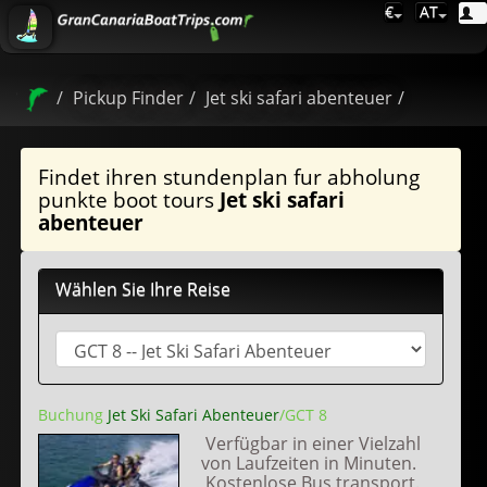
€
AT
Pickup Finder
Jet ski safari abenteuer
Findet ihren stundenplan fur abholung
punkte boot tours
Jet ski safari
abenteuer
Wählen Sie Ihre Reise
Buchung
Jet Ski Safari Abenteuer
/GCT 8
Verfügbar in einer Vielzahl
von Laufzeiten in Minuten.
Kostenlose Bus transport.