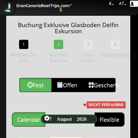
€
AT
Buchung Exklusive Glasboden Delfin
Exkursion
1
2
3
4
Wählen Sie
Wählen
Ihre
Bestätigung
Trip
Datum
Daten
Fest
Offen
Geschenk
NICHT VERFüGBAR
7 August 2026
Calendar
Flexible