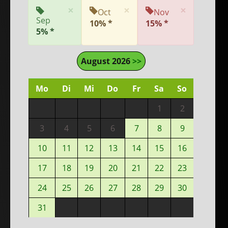
×
×
×
Oct
Nov
Sep
10% *
15% *
5% *
August 2026
>>
Mo
Di
Mi
Do
Fr
Sa
So
1
2
3
4
5
6
7
8
9
10
11
12
13
14
15
16
17
18
19
20
21
22
23
24
25
26
27
28
29
30
31