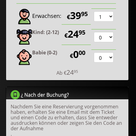
39
95
Erwachsen:
€
24
95
Kind: (2-12)
€
0
00
Babie (0-2)
€
24
95
Ab
€
¿ Nach der Buchung?
Nachdem Sie eine Reservierung vorgenommen
haben, erhalten Sie eine Email mit dem Ticket
und einen Code zu erhalten, dass Sie entweder
ausdrucken können oder zeigen Sie den Code an
der Aufnahme
.