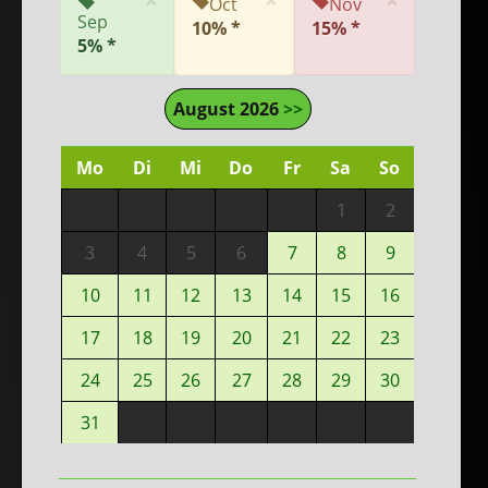
×
×
×
Oct
Nov
Sep
10% *
15% *
5% *
August 2026
>>
Mo
Di
Mi
Do
Fr
Sa
So
1
2
3
4
5
6
7
8
9
10
11
12
13
14
15
16
17
18
19
20
21
22
23
24
25
26
27
28
29
30
31