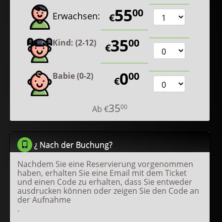
55
00
Erwachsen:
€
35
00
Kind: (2-12)
€
0
00
Babie (0-2)
€
35
00
Ab
€
¿ Nach der Buchung?
Nachdem Sie eine Reservierung vorgenommen
haben, erhalten Sie eine Email mit dem Ticket
und einen Code zu erhalten, dass Sie entweder
ausdrucken können oder zeigen Sie den Code an
der Aufnahme
.