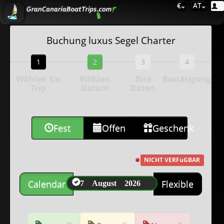
€
AT
Buchung luxus Segel Charter
1
2
3
4
Wählen Sie
Wählen
Ihre
Bestätigung
Trip
Datum
Daten
Fest
Offen
Geschenk
NICHT VERFüGBAR
7 August 2026
Calendar
Flexible