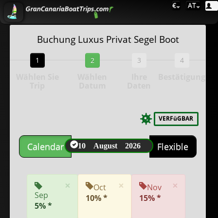
€
AT
Buchung Luxus Privat Segel Boot
1
2
3
4
Wählen Sie
Wählen
Ihre
Bestätigung
Trip
Datum
Daten
VERFüGBAR
10 August 2026
Calendar
Flexible
×
×
×
Oct
Nov
Sep
10% *
15% *
5% *