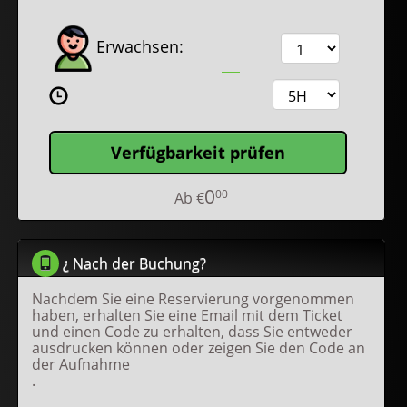
Erwachsen:
Verfügbarkeit prüfen
0
00
Ab
€
¿ Nach der Buchung?
Nachdem Sie eine Reservierung vorgenommen
haben, erhalten Sie eine Email mit dem Ticket
und einen Code zu erhalten, dass Sie entweder
ausdrucken können oder zeigen Sie den Code an
der Aufnahme
.