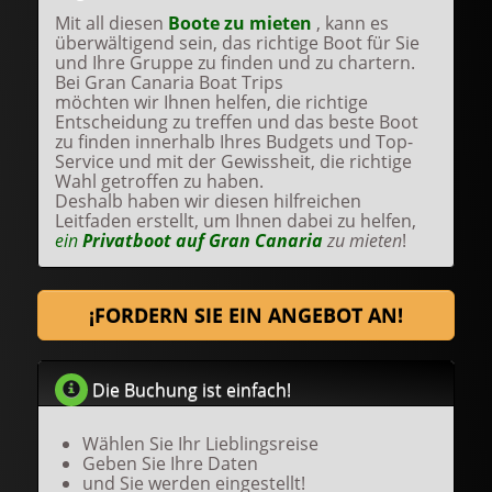
Mit all diesen
Boote zu mieten
, kann es
überwältigend sein, das richtige Boot für Sie
und Ihre Gruppe zu finden und zu chartern.
Bei Gran Canaria Boat Trips
möchten wir Ihnen helfen, die richtige
Entscheidung zu treffen und das beste Boot
zu finden innerhalb Ihres Budgets und Top-
Service und mit der Gewissheit, die richtige
Wahl getroffen zu haben.
Deshalb haben wir diesen hilfreichen
Leitfaden erstellt, um Ihnen dabei zu helfen,
ein
Privatboot auf Gran Canaria
zu mieten
!
¡FORDERN SIE EIN ANGEBOT AN!
Die Buchung ist einfach!
Wählen Sie Ihr Lieblingsreise
Geben Sie Ihre Daten
und Sie werden eingestellt!