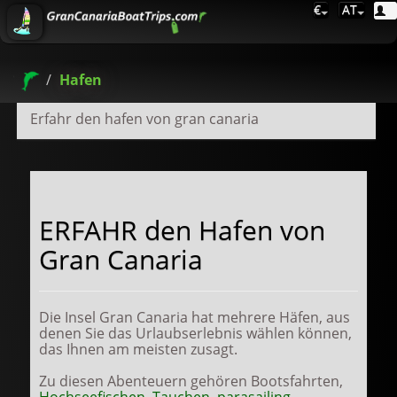
€
AT
Hafen
Erfahr den hafen von gran canaria
ERFAHR den Hafen von
Gran Canaria
Die Insel Gran Canaria hat mehrere Häfen, aus
denen Sie das Urlaubserlebnis wählen können,
das Ihnen am meisten zusagt.
Zu diesen Abenteuern gehören Bootsfahrten,