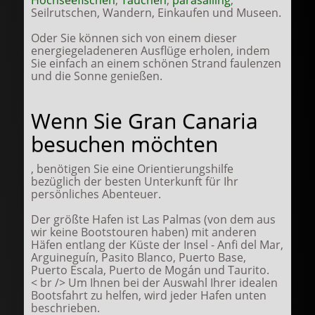
Hochseefischen
,
Tauchen
,
parasailing
,
Seilrutschen, Wandern, Einkaufen und Museen.
Oder Sie können sich von einem dieser
energiegeladeneren Ausflüge erholen, indem
Sie einfach an einem schönen Strand faulenzen
und die Sonne genießen.
Wenn Sie Gran Canaria
besuchen möchten
, benötigen Sie eine Orientierungshilfe
bezüglich der besten Unterkunft für Ihr
persönliches Abenteuer.
Der größte Hafen ist Las Palmas (von dem aus
wir keine Bootstouren haben) mit anderen
Häfen entlang der Küste der Insel - Anfi del Mar,
Arguineguín, Pasito Blanco, Puerto Base,
Puerto Escala, Puerto de Mogán und Taurito.
< br /> Um Ihnen bei der Auswahl Ihrer idealen
Bootsfahrt zu helfen, wird jeder Hafen unten
beschrieben.