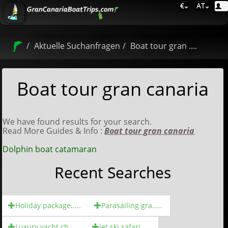
€
AT
Aktuelle Suchanfragen
Boat tour gran ....
Boat tour gran canaria
We have found results for your search.
Read More Guides & Info :
Boat tour gran canaria
Dolphin boat catamaran
Recent Searches
Holiday package.....
Parasailing gra.....
Luxury yacht ch.....
Jet ski safari.....