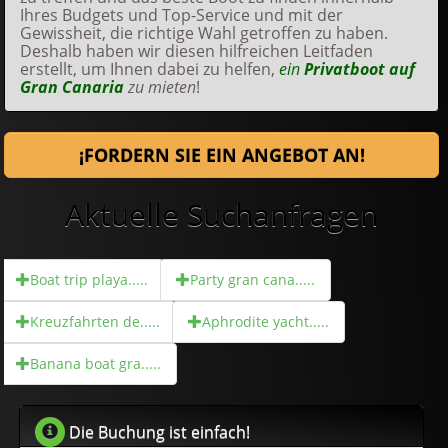
Ihres Budgets und Top-Service und mit der
Gewissheit, die richtige Wahl getroffen zu haben.
Deshalb haben wir diesen hilfreichen Leitfaden
erstellt, um Ihnen dabei zu helfen,
ein
Privatboot auf
Gran Canaria
zu mieten
!
¡FORDERN SIE EIN ANGEBOT AN!
Aktuelle Suchanfragen
Boat trip playa.....
Party gran cana.....
Kreuzfahrten de.....
Aphrodite yacht.....
Banana boat gra.....
Die Buchung ist einfach!