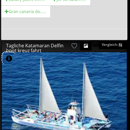
Gran canaria do.....
Vergleich:
Tagliche Katamaran Delfin
boot kreuz fahrt
VERFüGBAR
44
95
€