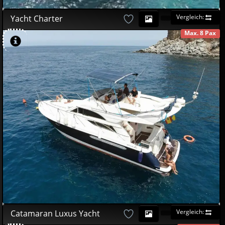
Vergleich:
Yacht Charter
Max. 8 Pax
VERFüGBAR
580
00
€
Vergleich:
Catamaran Luxus Yacht