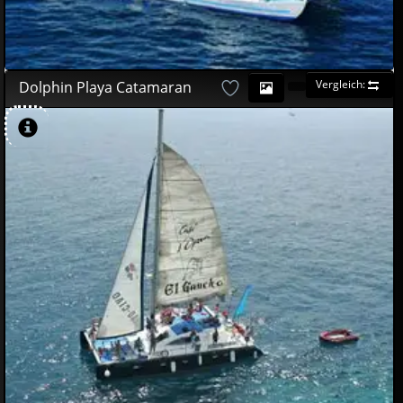
Vergleich:
Dolphin Playa Catamaran
VERFüGBAR
50
00
€
44
95
€