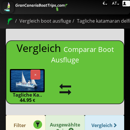
€
AT
Vergleich boot ausfluge
Tagliche katamaran delfi
Vergleich
Comparar Boot
Ausfluge
×
Tagliche Ka..
44.95
€
Ausgewählte
Filter
Vergleich