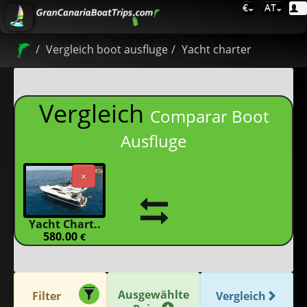
€
AT
Vergleich boot ausfluge
Yacht charter
Vergleich
Comparar Boot
Ausfluge
×
Yacht Chart..
580.00
€
Ausgewählte
Filter
Vergleich