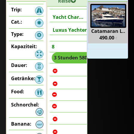
Reise
Trip:
Yacht Char...
Cat.:
Luxus Yachten
Catamaran L..
Type:
490.00
€
Kapaziteit:
8
3 Stunden 580
,
4 Stunden 750
,
€
€
Dauer:
Getränke:
Food:
Schnorchel:
Banana: