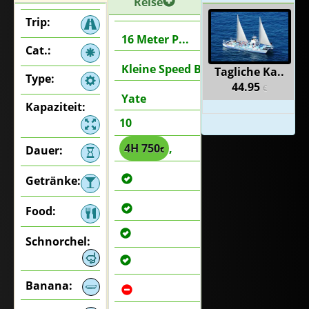
Reise
Trip:
16 Meter P...
Cat.:
Kleine Speed Booten
Tagliche Ka..
Type:
44.95
€
Yate
Kapaziteit:
10
4H 750
,
Dauer:
€
Getränke:
Food:
Schnorchel:
Banana: