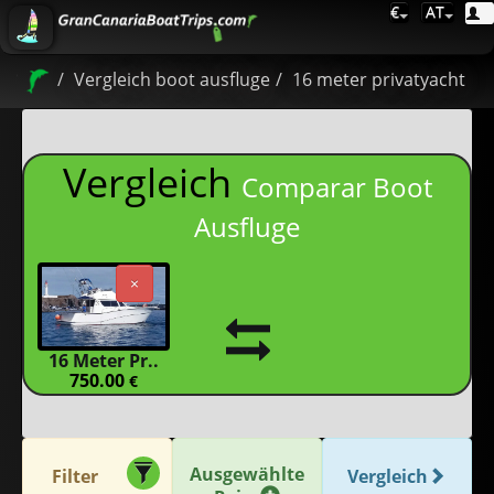
€
AT
Vergleich boot ausfluge
16 meter privatyacht
Vergleich
Comparar Boot
Ausfluge
×
16 Meter Pr..
750.00
€
Ausgewählte
Filter
Vergleich