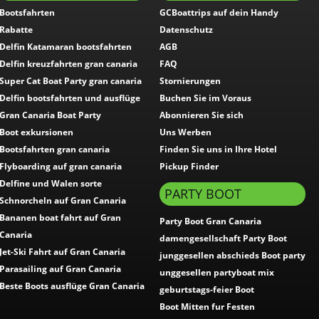
Bootsfahrten
GCBoattrips auf dein Handy
Rabatte
Datenschutz
Delfin Katamaran bootsfahrten
AGB
Delfin kreuzfahrten gran canaria
FAQ
Super Cat Boat Party gran canaria
Stornierungen
Delfin bootsfahrten und ausflüge
Buchen Sie im Voraus
Gran Canaria Boat Party
Abonnieren Sie sich
Boot exkursionen
Uns Werben
Bootsfahrten gran canaria
Finden Sie uns in Ihre Hotel
Flyboarding auf gran canaria
Pickup Finder
Delfine und Walen sorte
PARTY BOOT
Schnorcheln auf Gran Canaria
Bananen boat fahrt auf Gran
Party Boot Gran Canaria
Canaria
damengesellschaft Party Boot
Jet-Ski Fahrt auf Gran Canaria
junggesellen abschieds Boot party
Parasailing auf Gran Canaria
unggesellen partyboat mix
Beste Boots ausflüge Gran Canaria
geburtstags-feier Boot
Boot Mitten fur Festen