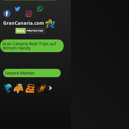
GranCanaria.com
Gran Canaria Boat Trips auf
deinem Handy
Unsere Marken