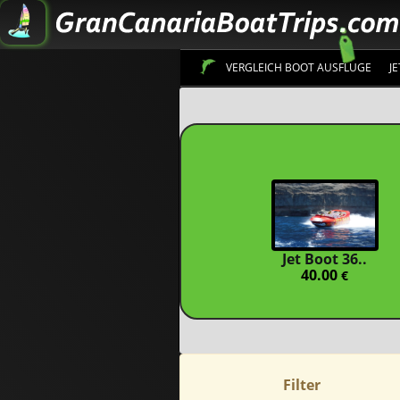
VERGLEICH BOOT AUSFLUGE
J
Jet Boot 36..
40.00
€
Filter