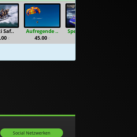
i Saf..
Aufregende ..
Special Com..
Kajak miete
l (3pax) 105
,
€
.00
45.00
59.00
10.00
€
€
€
€
Social Netzwerken