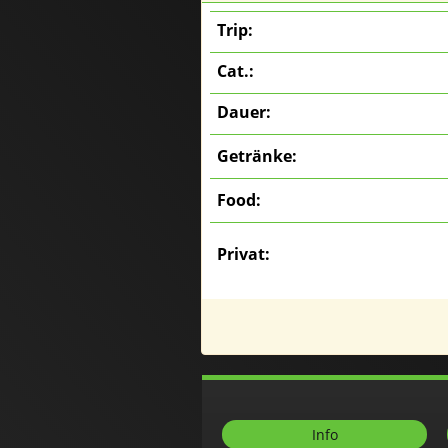
Trip:
Cat.:
Dauer:
Getränke:
Food:
Privat:
Info